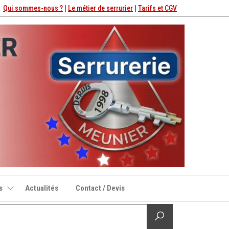
Qui sommes-nous ?
|
Le métier de serrurier
|
Tarifs et CGV
s
Actualités
Contact / Devis