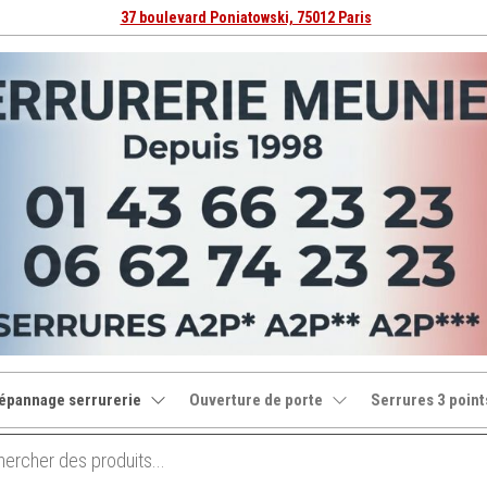
37 boulevard Poniatowski, 75012 Paris
épannage serrurerie
Ouverture de porte
Serrures 3 point