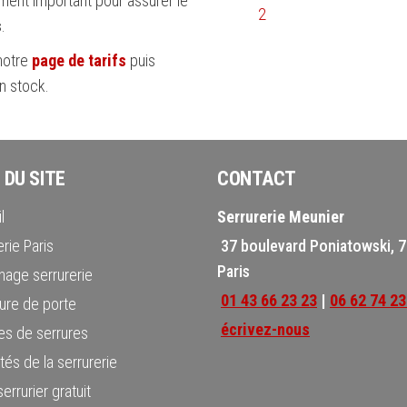
ement important pour assurer le
2
s
.
notre
page de tarifs
puis
n stock.
 DU SITE
CONTACT
l
Serrurerie Meunier
rie Paris
37 boulevard Poniatowski, 
Paris
age serrurerie
01 43 66 23 23
|
06 62 74 23
ure de porte
écrivez-nous
s de serrures
tés de la serrurerie
errurier gratuit