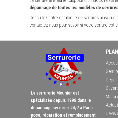
La serrurerie Meunier dispose d’un stock relativ
dépannage de toutes les modèles de serrure
Consultez notre catalogue de serrures ainsi que 
contactez-nous pour savoir si votre serrure est e
PLAN
Accuei
Serrure
Dépann
Ouvert
La serrurerie Meunier est
Marque
spécialisée depuis 1998 dans le
Actuali
dépannage serrurier 24/7 à Paris :
Devis s
pose, réparation et remplacement