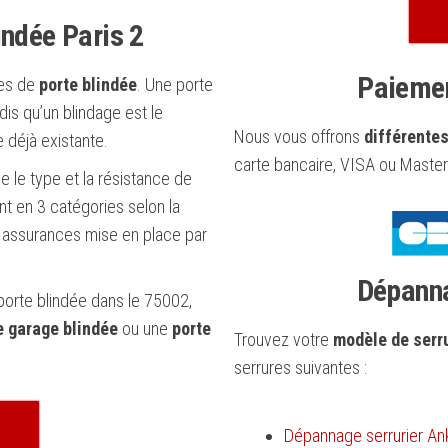
ndée Paris 2
Paiemen
es de
porte blindée
. Une porte
ndis qu’un blindage est le
Nous vous offrons
différentes
 déjà existante.
carte bancaire, VISA ou Maste
e le type et la résistance de
ent en 3 catégories selon la
ée assurances mise en place par
Dépanna
porte blindée dans le 75002,
e garage blindée
ou une
porte
Trouvez votre
modèle de serr
serrures suivantes :
Dépannage serrurier An