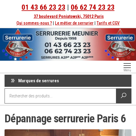
01 43 66 23 23
|
06 62 74 23 23
37 boulevard Poniatowski, 75012 Paris
Qui sommes-nous ?
|
Le métier de serrurier
|
Tarifs et CGV
Serrurerie
Dépannage
Menu
serrurier à
Paris
Paris
Marques de serrures
depuis
1998
Dépannage serrurerie Paris 6