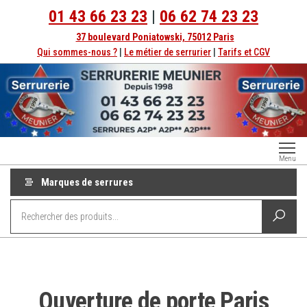
01 43 66 23 23
|
06 62 74 23 23
37 boulevard Poniatowski, 75012 Paris
Qui sommes-nous ?
|
Le métier de serrurier
|
Tarifs et CGV
Serrurerie
Dépannage
Menu
serrurier à
Paris
Paris
Marques de serrures
depuis
1998
Ouverture de porte Paris