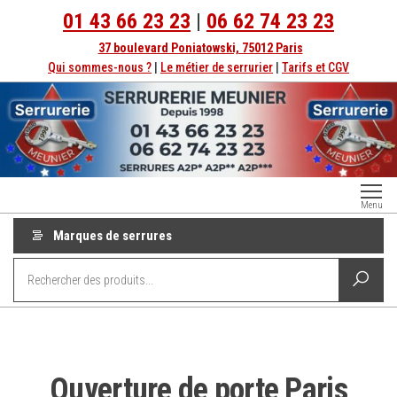
01 43 66 23 23
|
06 62 74 23 23
37 boulevard Poniatowski, 75012 Paris
Qui sommes-nous ?
|
Le métier de serrurier
|
Tarifs et CGV
Serrurerie
Dépannage
Menu
serrurier à
Paris
Paris
Marques de serrures
depuis
1998
Ouverture de porte Paris