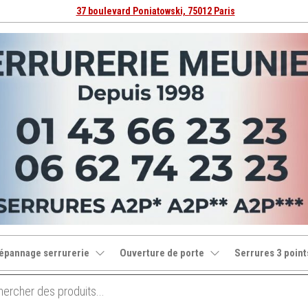
37 boulevard Poniatowski, 75012 Paris
épannage serrurerie
Ouverture de porte
Serrures 3 point