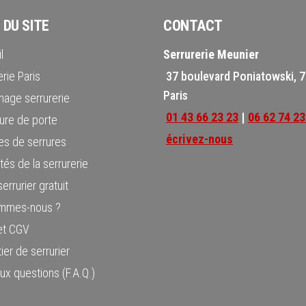
 DU SITE
CONTACT
l
Serrurerie Meunier
rie Paris
37 boulevard Poniatowski, 
Paris
age serrurerie
01 43 66 23 23
|
06 62 74 23
ure de porte
écrivez-nous
s de serrures
tés de la serrurerie
errurier gratuit
ommes-nous ?
 et CGV
ier de serrurier
aux questions (F.A.Q.)