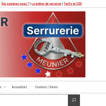
Qui sommes-nous ?
|
Le métier de serrurier
|
Tarifs et CGV
s
Actualités
Contact / Devis