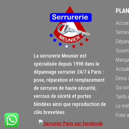
PLAN
Accuei
Serrure
Dépann
Ouvert
La serrurerie Meunier est
Marque
spécialisée depuis 1998 dans le
Actuali
dépannage serrurier 24/7 à Paris :
Devis s
pose, réparation et remplacement
Qui s
de serrures de haute sécurité,
verrous de sûreté et portes
Tarifs
blindées ainsi que reproduction de
Le mét
clés brevetées.
Foire 