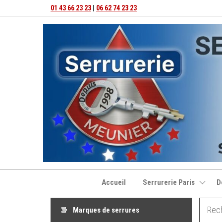
Aller
01 43 66 23 23
|
06 62 74 23 23
au
contenu
Accueil
Serrurerie Paris
D
Marques de serrures