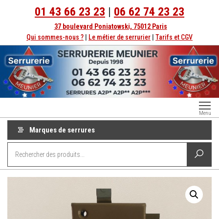
Aller
01 43 66 23 23
|
06 62 74 23 23
au
37 boulevard Poniatowski, 75012 Paris
contenu
Qui sommes-nous ?
|
Le métier de serrurier
|
Tarifs et CGV
Serrurerie
Dépannage
Menu
serrurier à
Paris
Paris
Marques de serrures
depuis
1998