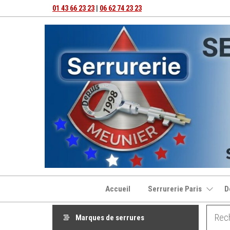
Aller
01 43 66 23 23
|
06 62 74 23 23
au
contenu
Accueil
Serrurerie Paris
D
Marques de serrures