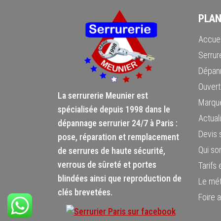
PLAN
Accuei
Serrure
Dépann
Ouvert
La serrurerie Meunier est
Marque
spécialisée depuis 1998 dans le
Actuali
dépannage serrurier 24/7 à Paris :
Devis s
pose, réparation et remplacement
Qui s
de serrures de haute sécurité,
verrous de sûreté et portes
Tarifs
blindées ainsi que reproduction de
Le mét
clés brevetées.
Foire 