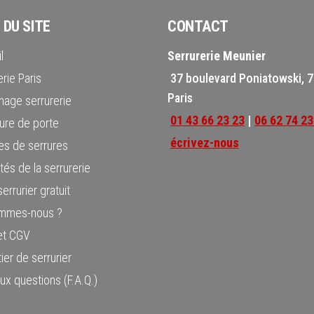
 DU SITE
CONTACT
l
Serrurerie Meunier
rie Paris
37 boulevard Poniatowski, 
Paris
age serrurerie
01 43 66 23 23
|
06 62 74 23
ure de porte
écrivez-nous
s de serrures
tés de la serrurerie
errurier gratuit
ommes-nous ?
 et CGV
ier de serrurier
aux questions (F.A.Q.)