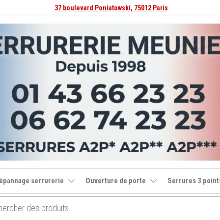
37 boulevard Poniatowski, 75012 Paris
épannage serrurerie
Ouverture de porte
Serrures 3 point