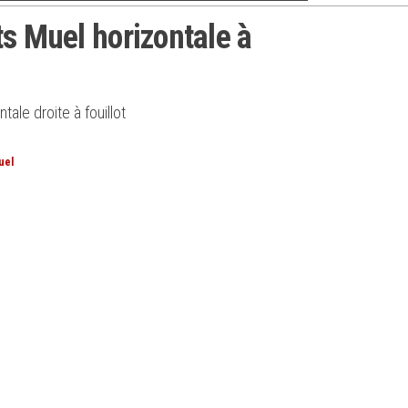
ts Muel horizontale à
tale droite à fouillot
uel