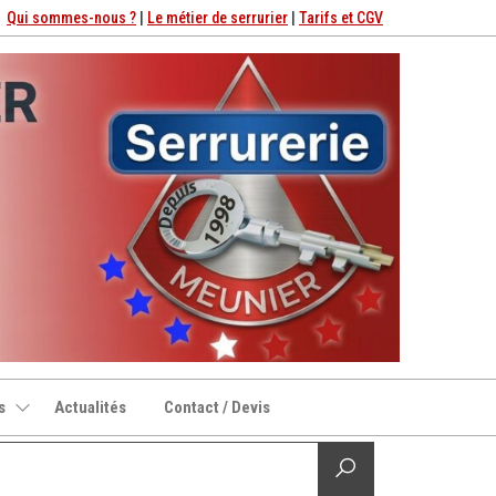
Qui sommes-nous ?
|
Le métier de serrurier
|
Tarifs et CGV
s
Actualités
Contact / Devis