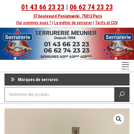
Aller
01 43 66 23 23
|
06 62 74 23 23
au
37 boulevard Poniatowski, 75012 Paris
contenu
Qui sommes-nous ?
|
Le métier de serrurier
|
Tarifs et CGV
Serrurerie
Dépannage
Menu
serrurier à
Paris
Paris
Marques de serrures
depuis
1998