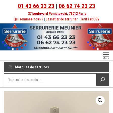
Aller
01 43 66 23 23
|
06 62 74 23 23
au
37 boulevard Poniatowski, 75012 Paris
contenu
Qui sommes-nous ?
|
Le métier de serrurier
|
Tarifs et CGV
Serrurerie
Dépannage
Menu
serrurier à
Paris
Paris
Marques de serrures
depuis
1998