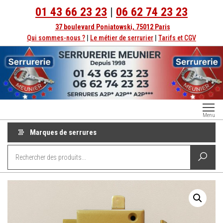
Aller
01 43 66 23 23
|
06 62 74 23 23
au
37 boulevard Poniatowski, 75012 Paris
contenu
Qui sommes-nous ?
|
Le métier de serrurier
|
Tarifs et CGV
Serrurerie
Dépannage
Menu
serrurier à
Paris
Paris
Marques de serrures
depuis
1998