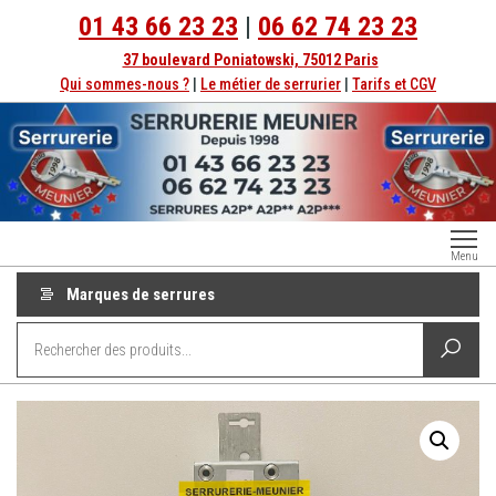
Aller
01 43 66 23 23
|
06 62 74 23 23
au
37 boulevard Poniatowski, 75012 Paris
contenu
Qui sommes-nous ?
|
Le métier de serrurier
|
Tarifs et CGV
Serrurerie
Dépannage
Menu
serrurier à
Paris
Paris
Marques de serrures
depuis
1998