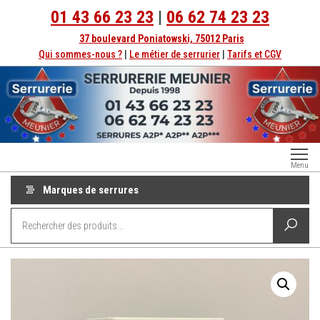
Aller
01 43 66 23 23
|
06 62 74 23 23
au
37 boulevard Poniatowski, 75012 Paris
contenu
Qui sommes-nous ?
|
Le métier de serrurier
|
Tarifs et CGV
Serrurerie
Dépannage
Menu
serrurier à
Paris
Paris
Marques de serrures
depuis
1998